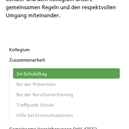
gemeinsamen Regeln und den respektvollen
Umgang miteinander.
Navigation
Kollegium
überspringen
Zusammenarbeit
Im Schulalltag
Bei der Prävention
Bei der Berufsorientierung
Treffpunkt Schule
Hilfe bei Krisensituationen
Gemeinsame Vereinbarungen (inkl. SIFC)