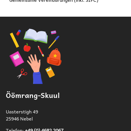
Öömrang-Skuul
Uasterstigh 49
25946 Nebel
Telefon:
+49 (0) 4682 2067