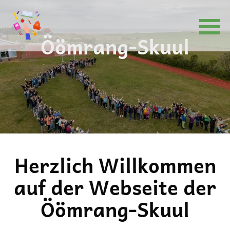
Öömrang-Skuul
Navigation
überspringen
Herzlich Willkommen
auf der Webseite der
Öömrang-Skuul