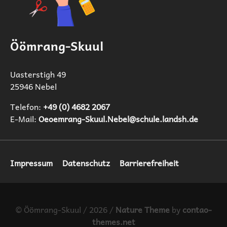
Öömrang-Skuul
Uasterstigh 49
25946 Nebel
Telefon:
+49 (0) 4682 2067
E-Mail:
Oeoemrang-Skuul.Nebel@schule.landsh.de
Navigation
Impressum
Datenschutz
Barrierefreiheit
überspringen
© Öömrang-Skuul / 2026 /
Nature Theme
by
contao-
themes.net